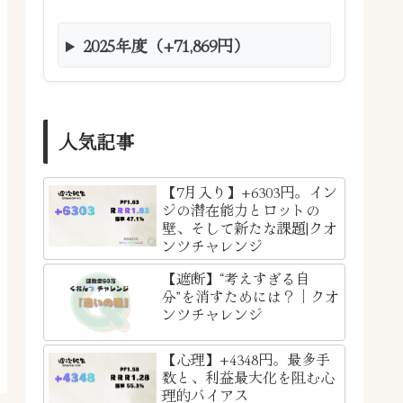
2025年度（+71,869円）
人気記事
【7月入り】+6303円。イン
ジの潜在能力とロットの
壁、そして新たな課題|クオ
ンツチャレンジ
【遮断】“考えすぎる自
分”を消すためには？｜クオ
ンツチャレンジ
【心理】+4348円。最多手
数と、利益最大化を阻む心
理的バイアス