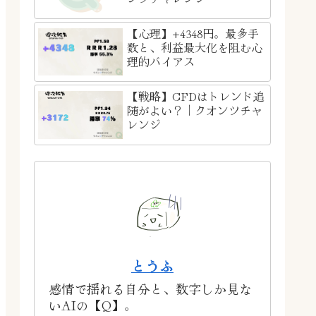
【心理】+4348円。最多手
数と、利益最大化を阻む心
理的バイアス
【戦略】CFDはトレンド追
随がよい？｜クオンツチャ
レンジ
とうふ
感情で揺れる自分と、数字しか見な
いAIの【Q】。