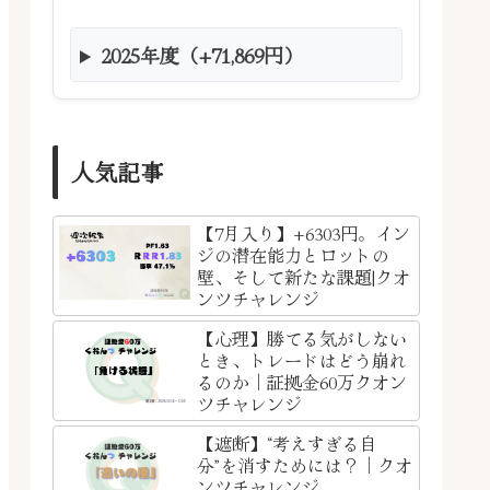
2025年度（+71,869円）
人気記事
【7月入り】+6303円。イン
ジの潜在能力とロットの
壁、そして新たな課題|クオ
ンツチャレンジ
【心理】勝てる気がしない
とき、トレードはどう崩れ
るのか｜証拠金60万クオン
ツチャレンジ
【遮断】“考えすぎる自
分”を消すためには？｜クオ
ンツチャレンジ