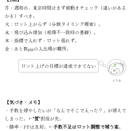
月：週初め、東京時間はまず値動きチェック（違いがある
かを）すべき。
火：ロット上がらず（分割タイミング模索）。
水：飛び込み増加（相場不一致時の悪癖）。
木：指標で入れず・ロット張れず。
金：あと数pipの入出場が難所。
ロット上げの目標が達成できてない
とうふ
【気づき・メモ】
・手数を増やしたいが「なんでそこで入った？」が増えて
しまった。←
”質”
担保が先。
・勝率・PFは良好。←
手数不足はロット調整で補う案
。