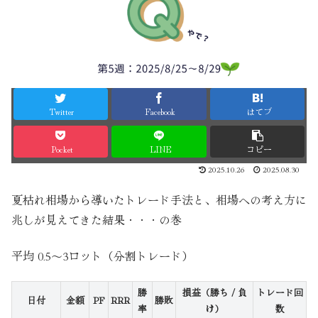
Twitter
Facebook
はてブ
Pocket
LINE
コピー
2025.10.26
2025.08.30
夏枯れ相場から導いたトレード手法と、相場への考え方に
兆しが見えてきた結果・・・の巻
平均 0.5〜3ロット（分割トレード）
勝
損益（勝ち / 負
トレード回
日付
金額
PF
RRR
勝敗
率
け）
数