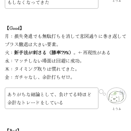
とうふ
もしなくなってきた
【Good】
月：損失発進でも無駄打ちを消して意図通りに巻き返して
プラス撤退は大きい要素。
火：
新手法が刺さる（勝率79%）
。←再現性がある
水：マッチしない場面は回避に成功。
木：タイミング取りは慣れてきた。
金：ガチャなし、余計打ちゼロ。
ありがちな結論として、負けてる時ほど
余計なトレードをしている
とうふ
【Bad】