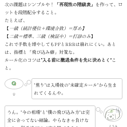
次の課題はシンプルや！
「再現性の階級表」
を作って、ロ
ットを段階配分すること。
たとえば、
【
一級（統計優位＋環境合致）＝厚め】
【
二級＝標準、三級（検証中）＝打診のみ
】
これで手数を増やしてもPFとRRRは崩れにくい。あと
は、指標と「飛び込み癖」対策な。
ルール化のコツは
“入る前に撤退条件を先に決めとく”
こ
と。
”焦り”は入場後の”未確定ルール”から生ま
れてくるんや。
Q
うん。”今の相場”と”僕の飛び込み方”は完
全に合ってない結論。やらなきゃ負けな
とうふ