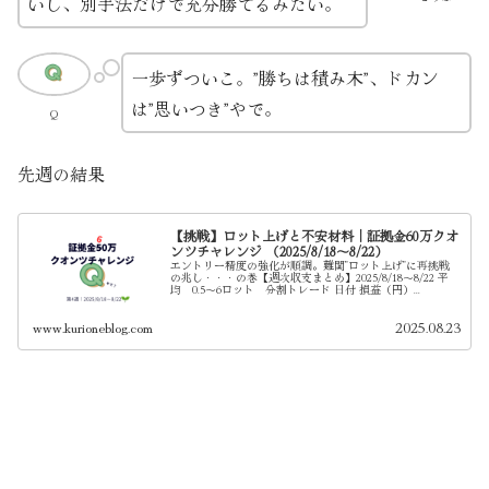
いし、別手法だけで充分勝てるみたい。
一歩ずついこ。”勝ちは積み木”、ドカン
は”思いつき”やで。
Q
先週の結果
【挑戦】ロット上げと不安材料｜証拠金60万クオ
ンツチャレンジ （2025/8/18～8/22）
エントリー精度の強化が順調。難関”ロット上げ”に再挑戦
の兆し・・・の巻【週次収支まとめ】2025/8/18～8/22 平
均 0.5～6ロット 分割トレード 日付 損益（円）...
www.kurioneblog.com
2025.08.23