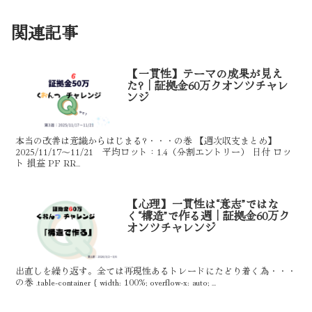
関連記事
【一貫性】テーマの成果が見え
た?｜証拠金60万クオンツチャレ
ンジ
本当の改善は意識からはじまる?・・・の巻 【週次収支まとめ】
2025/11/17～11/21 平均ロット：1.4（分割エントリー） 日付 ロッ
ト 損益 PF RR...
【心理】一貫性は“意志”ではな
く“構造”で作る週｜証拠金60万ク
オンツチャレンジ
出直しを繰り返す。全ては再現性あるトレードにたどり着く為・・・
の巻 .table-container { width: 100%; overflow-x: auto; ...