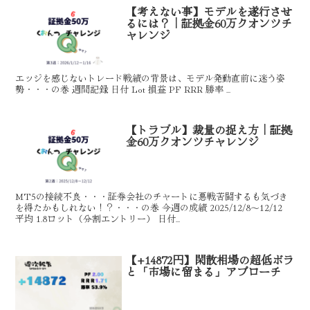
【考えない事】モデルを遂行させ
るには？｜証拠金60万クオンツチ
ャレンジ
エッジを感じないトレード戦績の背景は、モデル発動直前に迷う姿
勢・・・の巻 週間記録 日付 Lot 損益 PF RRR 勝率 ...
【トラブル】裁量の捉え方｜証拠
金60万クオンツチャレンジ
MT5の接続不良・・・証券会社のチャートに悪戦苦闘するも気づき
を得たかもしれない！？・・・の巻 今週の成績 2025/12/8～12/12
平均 1.8ロット（分割エントリー） 日付...
【+14872円】閑散相場の超低ボラ
と「市場に留まる」アプローチ