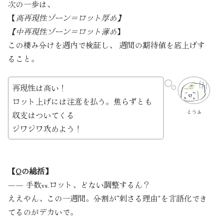
次の一歩は、
【
高再現性ゾーン＝ロット厚め】
【中再現性ゾーン＝ロット薄め
】
この棲み分けを週内で検証し、 週間の期待値を底上げす
ること。
再現性は高い！
ロット上げには注意を払う。焦らずとも
とうふ
収支はついてくる
ジワジワ攻めよう！
【Qの総括】
―― 手数vs.ロット、どない調整するん？
ええやん、この一週間。分割が“刺さる理由”を言語化でき
てるのがデカいで。