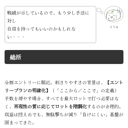
戦績が示しているので、もう少し手法に
対し
とうふ
自信を持ってもいいのかもしれな
い・・・
総括
分割エントリーに順応。刺さりやすさの背景は、
【エント
リープランの明確化】
（「ここから／ここで」の定義）
手数を増やす場合、すべてを最大ロットで打つ必要はな
く、
再現性の質に応じてロットを階調化
するのが合理的。
収益は控えめでも、無駄撃ちが減り「負けにくい」基盤が
固まってきた。