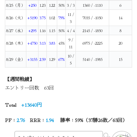
8/25（月）
+250
1.23
1.22
50%
3 / 3
1360 / -1110
6
11 /
8/26（火）
+5190
3.75
1.02
79%
7035 / -1050
14
3
8/27（水）
+295
1.16
1.15
50%
4 / 4
2145 / -1850
8
9 /
8/28（木）
+4750
3.13
3.83
45%
6975 / -2225
20
11
10 /
8/29（金）
+3155
2.59
1.29
67%
5140 / -1985
15
5
【週間戦績】
エントリー回数 63回
Total
+13640円
PF：
2.76
RRR：
1.94
勝率：59%（37勝26敗／63回）