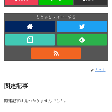
とうふをフォローする
とうふ
関連記事
関連記事は見つかりませんでした。