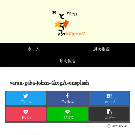
ホーム
週次報告
月次報告
varun-gaba-jokxn-4kogA-unsplash
Twitter
Facebook
はてブ
Pocket
LINE
コピー
2020.05.20