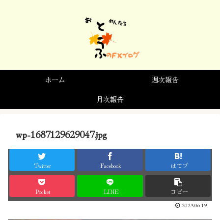
ホーム
週次報告
月次報告
wp-1687129629047.jpg
Twitter
Facebook
はてブ
Pocket
LINE
コピー
2023.06.19