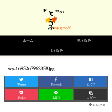
ホーム
週次報告
月次報告
wp-1695267962358.jpg
Twitter
Facebook
はてブ
Pocket
LINE
コピー
2023.09.21