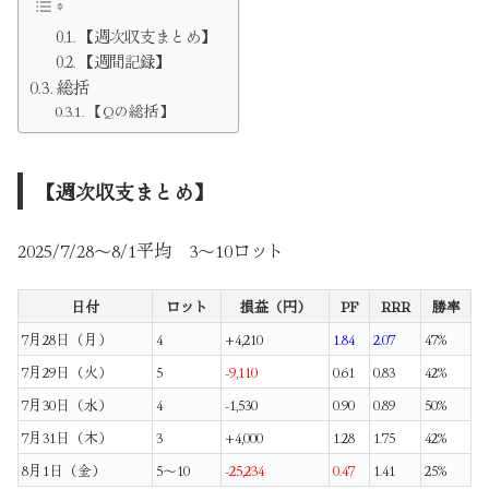
【週次収支まとめ】
【週間記録】
総括
【Qの総括】
【週次収支まとめ】
2025/7/28～8/1平均 3～10ロット
日付
ロット
損益（円）
PF
RRR
勝率
7月28日（月）
4
+4,210
1.84
2.07
47%
7月29日（火）
5
-9,110
0.61
0.83
42%
7月30日（水）
4
-1,530
0.90
0.89
50%
7月31日（木）
3
+4,000
1.28
1.75
42%
8月1日（金）
5～10
-25,234
0.47
1.41
25%