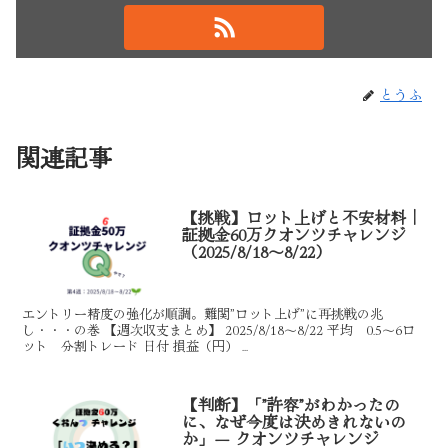
とうふ
関連記事
【挑戦】ロット上げと不安材料｜
証拠金60万クオンツチャレンジ
（2025/8/18～8/22）
エントリー精度の強化が順調。難関”ロット上げ”に再挑戦の兆
し・・・の巻 【週次収支まとめ】 2025/8/18～8/22 平均 0.5～6ロ
ット 分割トレード 日付 損益（円） ...
【判断】「”許容”がわかったの
に、なぜ今度は決めきれないの
か」― クオンツチャレンジ