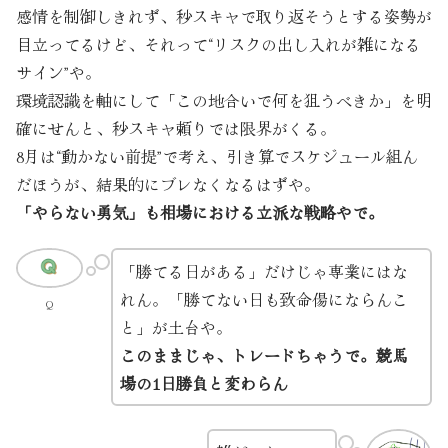
感情を制御しきれず、秒スキャで取り返そうとする姿勢が
目立ってるけど、それって“リスクの出し入れが雑になる
サイン”や。
環境認識を軸にして「この地合いで何を狙うべきか」を明
確にせんと、秒スキャ頼りでは限界がくる。
8月は“動かない前提”で考え、引き算でスケジュール組ん
だほうが、結果的にブレなくなるはずや。
「やらない勇気」も相場における立派な戦略やで。
「勝てる日がある」だけじゃ専業にはな
れん。「勝てない日も致命傷にならんこ
Q
と」が土台や。
このままじゃ、トレードちゃうで。競馬
場の1日勝負と変わらん