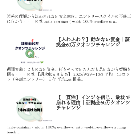
誤差の理解から決めきれない安全志向。エントリースタイルの再修正
に向かう・・・の巻 .table-container { width: 100%; overflow-x: a...
【ふわふわ？】動かない資金｜証
拠金60万クオンツチャレンジ
週間で動くことのない資金。何をやっていたんだと思いながら契機を
探る・・・の巻 【週次収支まとめ】 2025/9/29～10/3 平均 1.5ロッ
ト（分割エントリー） 日付 平均Lot 損益...
【一貫性】インジを信じ、最後で
崩れる理由｜証拠金60万クオンツ
チャレンジ
.table-container { width: 100%; overflow-x: auto; -webkit-overflow-scrolling:
touch; ...