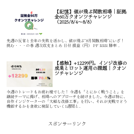
【記憶】値が飛ぶ閑散相場｜証拠
金60万クオンツチャレンジ
（2025/8/4～8/8）
先週の反省と去年の失敗を活かし、値が飛ぶ”8月閑散相場”にいざ！
挑む・・・の巻 週次収支まとめ 日付 損益（円） PF RRR 勝率 ...
【感触】+12299円。インジ改修の
成果とロット運用の課題｜クオン
ツチャレンジ
今週のトレードもお疲れ様でした！ 今週も「とにかく戦うこと」を
継続テーマに掲げ、相場へのアプローチを続けました。今週は特に、
自作インジケーターの「大幅な改修工事」を行い、それが実戦でどう
機能するかを貪欲に検証していく1週間と...
スポンサーリンク