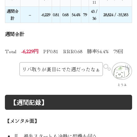
11
週間合
43 /
–
-6,229
0.81
0.68
54.4%
79
28,824 / -35,383
計
36
週間合計
Total
-6,229円
PF0.81 RRR0.68 勝率54.4% 79回
リバ取りが裏目にでた週だったなぁ
とうふ
【週間記録】
【メンタル面】
月 損失スタートも冷静に契機を伺う