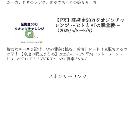
た一方、自身のメンタル面や立ち回りの癖など、昔...
【FX】証拠金50万クオンツチャ
レンジ 〜ヒトとAIの裁量戦〜
（2025/5/5～5/9）
新たなルールを設け、GW相場に挑む。感情トレードは克服できるの
か？！ 【今週の収支まとめ】2025/5/5～5/9 平均ロット：3ロット
月：+6070 / PF: 2.37/ RRR:1.69 / 勝率:58 % /...
スポンサーリンク