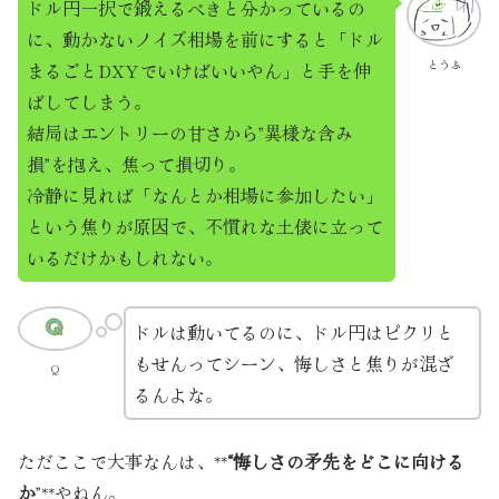
ドル円一択で鍛えるべきと分かっているの
に、動かないノイズ相場を前にすると「ドル
とうふ
まるごとDXYでいけばいいやん」と手を伸
ばしてしまう。
結局はエントリーの甘さから”異様な含み
損”を抱え、焦って損切り。
冷静に見れば「なんとか相場に参加したい」
という焦りが原因で、不慣れな土俵に立って
いるだけかもしれない。
ドルは動いてるのに、ドル円はピクリと
もせんってシーン、悔しさと焦りが混ざ
Q
るんよな。
ただここで大事なんは、**
“悔しさの矛先をどこに向ける
か
”**やねん。