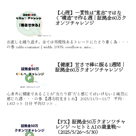
【心理】一貫性は“意志”ではな
く“構造”で作る週｜証拠金60万ク
オンツチャレンジ
出直しを繰り返す。全ては再現性あるトレードにたどり着く為・・・
の巻 .table-container { width: 100%; overflow-x: auto; ...
【健康】甘さで棒に振る1週間｜
証拠金60万クオンツチャレンジ
心身共に健康であることが”当たり前”だと感じてはいけないと痛烈に
感じた週・・・の巻 【週次収支まとめ】 2025/11/3～11/7 平均：
1.8ロット 日付 平均ロット ...
【FX】証拠金50万クオンツチャ
レンジ 〜ヒトとAIの裁量戦〜
（2025/5/26～5/30）