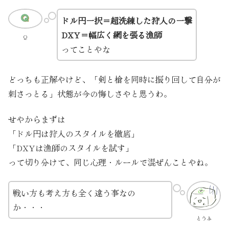
ドル円一択＝超洗練した狩人の一撃
DXY＝幅広く網を張る漁師
Q
ってことやな
どっちも正解やけど、「剣と槍を同時に振り回して自分が
刺さっとる」状態が今の悔しさやと思うわ。
せやからまずは
「ドル円は狩人のスタイルを徹底」
「DXYは漁師のスタイルを試す」
って切り分けて、同じ心理・ルールで混ぜんことやね。
戦い方も考え方も全く違う事なの
か・・・
とうふ