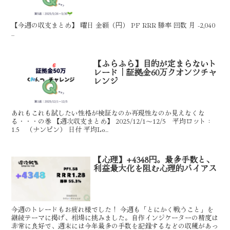
【今週の収支まとめ】 曜日 金額（円） PF RRR 勝率 回数 月 -2,040
...
【ふらふら】目的が定まらないト
レード｜証拠金60万クオンツチャ
レンジ
あれもこれも試したい性格が検証なのか再現性なのか見えなくな
る・・・の巻 【週次収支まとめ】 2025/12/1～12/5 平均ロット：
1.5 （ナンピン） 日付 平均Lo...
【心理】+4348円。最多手数と、
利益最大化を阻む心理的バイアス
今週のトレードもお疲れ様でした！ 今週も「とにかく戦うこと」を
継続テーマに掲げ、相場に挑みました。自作インジケーターの精度は
非常に良好で、週末には今年最多の手数を記録するなどの収穫があっ