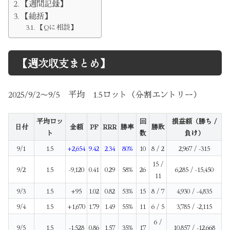
【週間記録】
【総括】
【Qに相談】
【週次収支まとめ】
2025/9/2～9/5 平均 1.5ロット（分割エントリー）
平均ロッ
回
損益額（勝ち /
日付
金額
PF
RRR
勝率
勝敗
ト
数
負け）
9/1
1.5
+2,654
9.42
2.34
80%
10
8 / 2
2,967 / -315
15 /
9/2
1.5
-9,120
0.41
0.29
58%
26
6,285 / -15,450
11
9/3
1.5
+95
1.02
0.82
53%
15
8 / 7
4,930 / -4,835
9/4
1.5
+1,670
1.79
1.49
55%
11
6 / 5
3,785 / -2,115
6 /
9/5
1.5
-1,528
0.86
1.57
35%
17
10,857 / -12,668