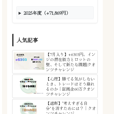
2025年度（+71,869円）
人気記事
【7月入り】+6303円。イン
ジの潜在能力とロットの
壁、そして新たな課題|クオ
ンツチャレンジ
【心理】勝てる気がしない
とき、トレードはどう崩れ
るのか｜証拠金60万クオン
ツチャレンジ
【遮断】“考えすぎる自
分”を消すためには？｜クオ
ンツチャレンジ