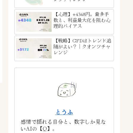
【心理】+4348円。最多手
数と、利益最大化を阻む心
理的バイアス
【戦略】CFDはトレンド追
随がよい？｜クオンツチャ
レンジ
とうふ
感情で揺れる自分と、数字しか見な
いAIの【Q】。