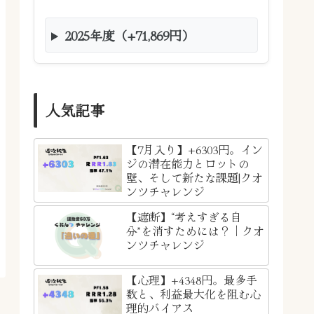
2025年度（+71,869円）
人気記事
【7月入り】+6303円。イン
ジの潜在能力とロットの
壁、そして新たな課題|クオ
ンツチャレンジ
【遮断】“考えすぎる自
分”を消すためには？｜クオ
ンツチャレンジ
【心理】+4348円。最多手
数と、利益最大化を阻む心
理的バイアス