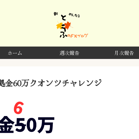
ホーム
週次報告
月次報告
拠金60万クオンツチャレンジ