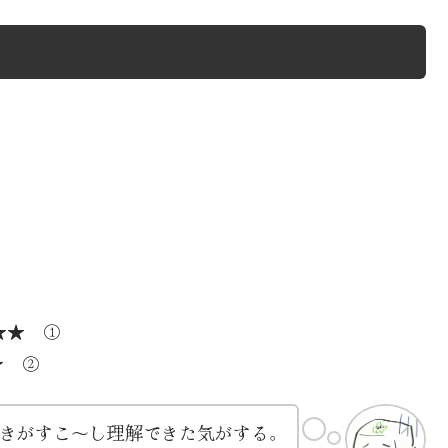
★★ ①
★ ②
きがすこ～し理解できた気がする。