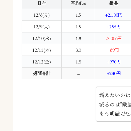
日付
平均Lot
損益
12/8(月)
1.5
+2,100円
12/9(火)
1.5
+255円
12/10(水)
1.8
-3,006円
12/11(木)
3.0
-89円
12/12(金)
1.8
+970円
週間合計
–
+230円
増えないのは
減るのは”裁
もう明確だ🦆