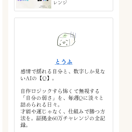
レンジ
とうふ
感情で揺れる自分と、数字しか見な
いAIの【Q】。
自作ロジックすら怖くて無視する
「自分の弱さ」を、毎週Qに淡々と
詰められる日々。
才能や運じゃなく、仕組みで勝つ方
法を。証拠金60万チャレンジの全記
録。