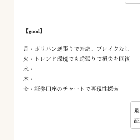
【good】
月：ボリバン逆張りで対応。ブレイクなし
火：トレンド環境でも逆張りで損失を回復
水：－
木：－
金：証券口座のチャートで再現性探索
最
証