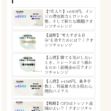
【7月入り】+6303円。イン
ジの潜在能力とロットの
壁、そして新たな課題|クオ
ンツチャレンジ
【遮断】“考えすぎる自
分”を消すためには？｜クオ
ンツチャレンジ
【心理】勝てる気がしない
とき、トレードはどう崩れ
るのか｜証拠金60万クオン
ツチャレンジ
【心理】+4348円。最多手
数と、利益最大化を阻む心
理的バイアス
【戦略】CFDはトレンド追
随がよい？｜クオンツチャ