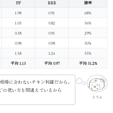
PF
RRR
勝率
1.98
0.91
68%
1.05
0.82
56%
0.38
0.91
29%
0.98
0.98
50%
1.38
1.24
53%
平均 1.15
平均 0.97
平均 51.2%
相場に合わないチキン利確だから。
量”の使い方を間違えているから
とうふ