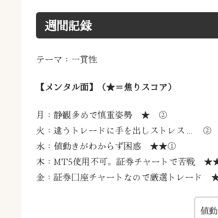
週間記録
テーマ：一貫性
【メンタル面】（★＝焦りスコア）
月：静観多めで慎重姿勢 ★ ②
火：違うトレードに手を出しストレス… ②
水：値動きがわからず困惑 ★★①
木：MT5使用不可。証券チャートで苦戦 ★
金：証券口座チャートなので厳選トレード 
値動