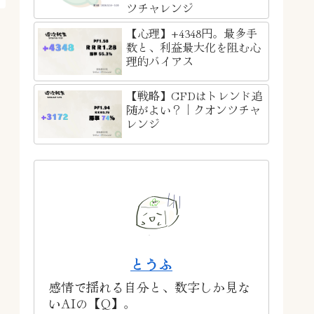
ツチャレンジ
【心理】+4348円。最多手
数と、利益最大化を阻む心
理的バイアス
【戦略】CFDはトレンド追
随がよい？｜クオンツチャ
レンジ
とうふ
感情で揺れる自分と、数字しか見な
いAIの【Q】。