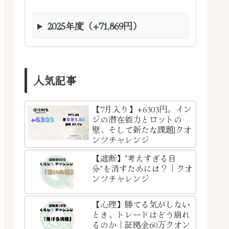
2025年度（+71,869円）
人気記事
【7月入り】+6303円。イン
ジの潜在能力とロットの
壁、そして新たな課題|クオ
ンツチャレンジ
【遮断】“考えすぎる自
分”を消すためには？｜クオ
ンツチャレンジ
【心理】勝てる気がしない
とき、トレードはどう崩れ
るのか｜証拠金60万クオン